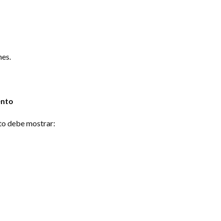
nes.
ento
nto debe mostrar: