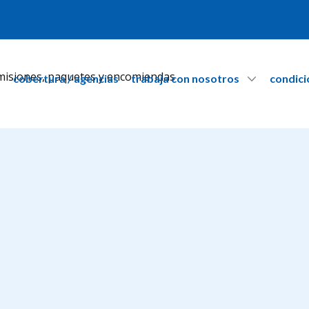
cobertura / agencias
trabaja con nosotros
condici