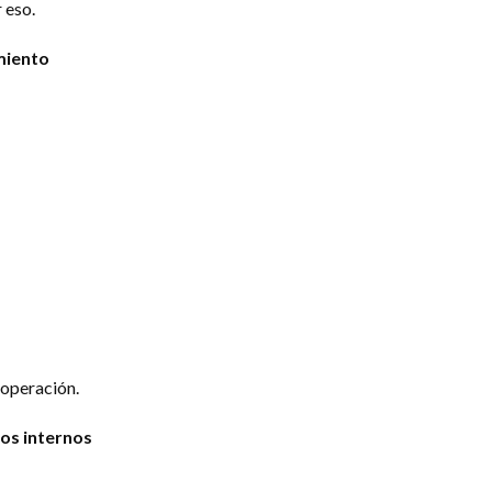
 eso.
miento
 operación.
tos internos